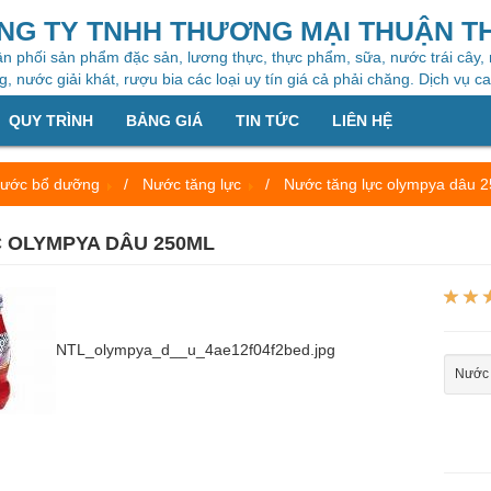
NG TY TNHH THƯƠNG MẠI THUẬN T
n phối sản phẩm đặc sản, lương thực, thực phẩm, sữa, nước trái cây,
, nước giải khát, rượu bia các loại uy tín giá cả phải chăng. Dịch vụ c
QUY TRÌNH
BẢNG GIÁ
TIN TỨC
LIÊN HỆ
ước bổ dưỡng
Nước tăng lực
Nước tăng lực olympya dâu 
 OLYMPYA DÂU 250ML
NTL_olympya_d__u_4ae12f04f2bed.jpg
Nước 