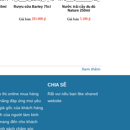
30ml
Rượu sữa Barley 75cl
Nước trái cây đu đủ
Nature 250ml
285.000 ₫
5.100 ₫
Giá bán
Giá bán
Xem thêm
CHIA SẼ
êu thị online mua hàng
Rất vui nếu bạn like shared
ả năng đáp ứng mọi yêu
website
giá gốc của khách hàng.
nh của người làm kinh
n mang đến cho khách
hính sách chăm sóc