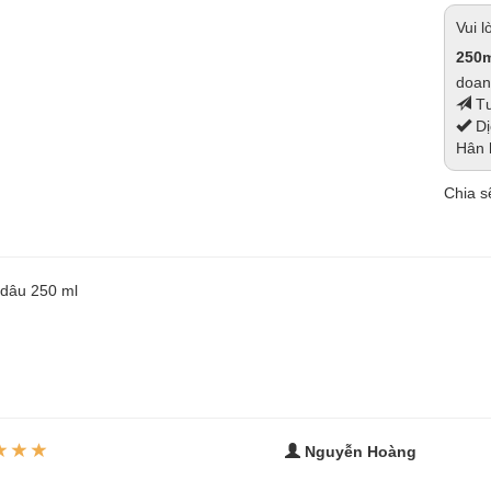
Vui 
250m
doanh
Tư
Dị
Hân 
Chia sẽ
 dâu 250 ml
Nguyễn Hoàng