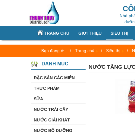
CÔ
Nhà phâ
dưỡng
TRANG CHỦ
GIỚI THIỆU
SIÊU THỊ
Bạn đang ở:
Trang chủ
Siêu thị
N
DANH MỤC
NƯỚC TĂNG LỰC
ĐẶC SẢN CÁC MIỀN
THỰC PHẨM
SỮA
NƯỚC TRÁI CÂY
NƯỚC GIẢI KHÁT
NƯỚC BỔ DƯỠNG