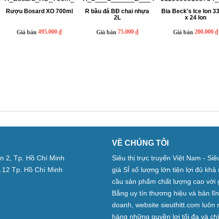
Rượu Bosard XO 700ml
R bầu đá BĐ chai nhựa
Bia Beck's Ice lon 3
2L
x 24 lon
495.000 ₫
75.000 ₫
200.000 ₫
Giá bán
Giá bán
Giá bán
VỀ CHÚNG TÔI
̣n 2, Tp. Hồ Chí Minh
Siêu thị trực truyến Việt Nam - Si
.12 Tp. Hồ Chí Minh
giá SỈ số lượng lớn tiện lợi đủ kh
cầu sản phẩm chất lượng cao với 
Bằng uy tín thương hiệu và bản lĩ
doanh, website sieuthitt.com luô
hàng những quyền lợi tối đa và c