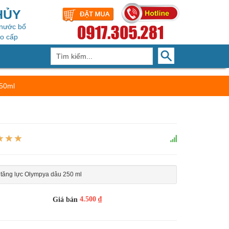
HỦY
 nước bổ
ao cấp
250ml
tăng lực Olympya dâu 250 ml
4.500 ₫
Giá bán