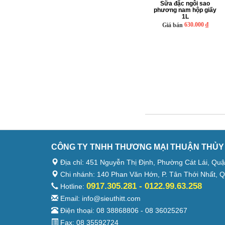
Sữa đặc ngôi sao
phương nam hộp giấy
1L
630.000 ₫
Giá bán
CÔNG TY TNHH THƯƠNG MẠI THUẬN THỦY
Địa chỉ: 451 Nguyễn Thị Định, Phường Cát Lái, Quâ
Chi nhánh: 140 Phan Văn Hớn, P. Tân Thới Nhất, Q
0917.305.281 - 0122.99.63.258
Hotline:
Email: info@sieuthitt.com
Điện thoại: 08 38868806 - 08 36025267
Fax: 08 35592724