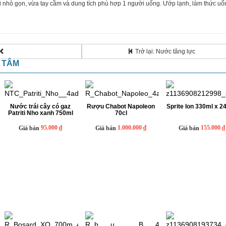
ai nhỏ gọn, vừa tay cầm và dung tích phù hợp 1 người uống. Ướp lạnh, làm thức uốn
Trở lại: Nước tăng lực
N TÂM
Nước trái cây có gaz
Rượu Chabot Napoleon
Sprite lon 330ml x 24
Patriti Nho xanh 750ml
70cl
95.000 ₫
1.000.000 ₫
155.000 ₫
Giá bán
Giá bán
Giá bán