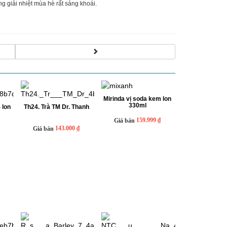
g giải nhiệt mùa hè rất sảng khoái.
Mirinda vị soda kem lon
330ml
 lon
Th24. Trà TM Dr. Thanh
159.999 ₫
Giá bán
143.000 ₫
Giá bán