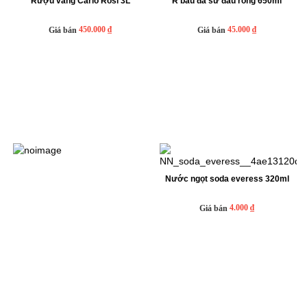
Rượu vang Carlo Rosi 3L
R bầu đá sứ đầu rồng 650ml
450.000 ₫
45.000 ₫
Giá bán
Giá bán
Nước ngọt soda everess 320ml
4.000 ₫
Giá bán