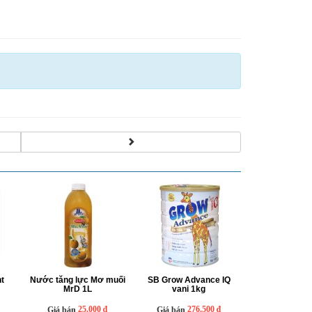
t
Nước tăng lực Mơ muối
SB Grow Advance IQ
MrD 1L
vani 1kg
25.000 ₫
276.500 ₫
Giá bán
Giá bán