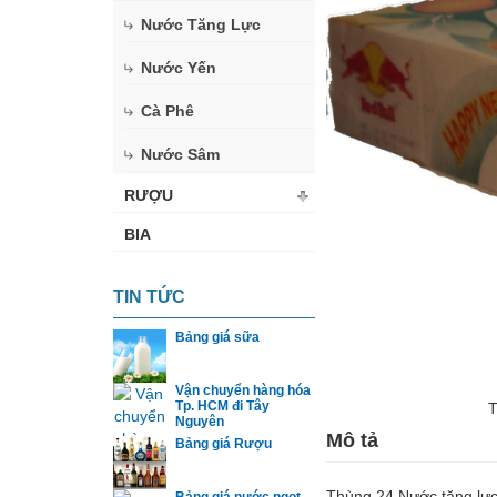
Nước Tăng Lực
Nước Yến
Cà Phê
Nước Sâm
RƯỢU
BIA
TIN TỨC
Bảng giá sữa
Vận chuyển hàng hóa
Tp. HCM đi Tây
T
Nguyên
Mô tả
Bảng giá Rượu
Thùng 24 Nước tăng lực