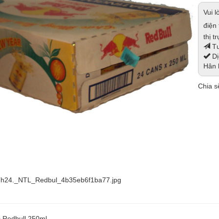
Vui 
điện
thị t
Tư
Dị
Hân 
Chia sẽ
h24._NTL_Redbul_4b35eb6f1ba77.jpg
 Redbull 250ml