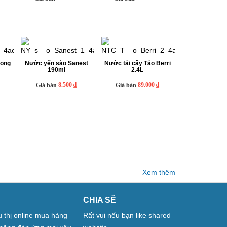
rong
Nước yến sào Sanest
Nước tái cây Táo Berri
190ml
2.4L
8.500 ₫
89.000 ₫
Giá bán
Giá bán
Xem thêm
CHIA SẼ
êu thị online mua hàng
Rất vui nếu bạn like shared