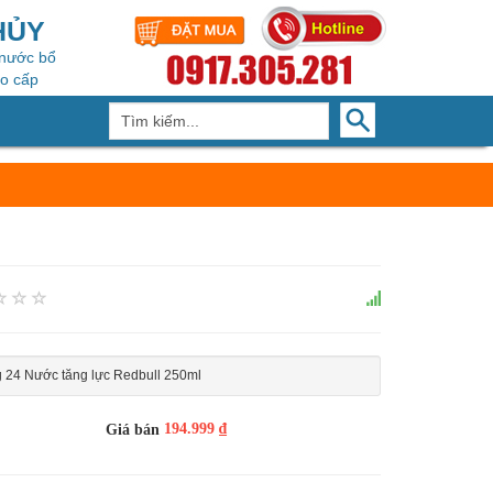
HỦY
 nước bổ
ao cấp
 24 Nước tăng lực Redbull 250ml
194.999 ₫
Giá bán