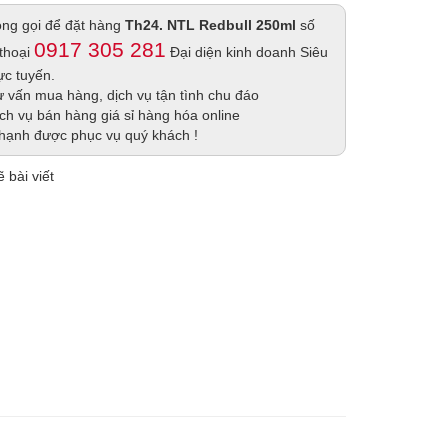
lòng gọi để đặt hàng
Th24. NTL Redbull 250ml
số
0917 305 281
 thoại
Đại diện kinh doanh Siêu
rực tuyến.
 vấn mua hàng, dịch vụ tận tình chu đáo
ch vụ bán hàng giá sỉ hàng hóa online
hạnh được phục vụ quý khách !
 bài viết