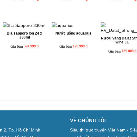
Bia sapporo lon 24 x
Nước uống aquarius
330ml
Rượu Vang Dalat St
wine 3L
324.999 ₫
126.999 ₫
Giá bán
Giá bán
169.000 ₫
Giá bán
VỀ CHÚNG TÔI
̣n 2, Tp. Hồ Chí Minh
Siêu thị trực truyến Việt Nam - Si