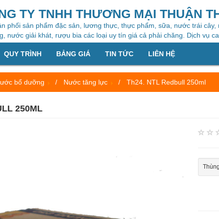
NG TY TNHH THƯƠNG MẠI THUẬN T
n phối sản phẩm đặc sản, lương thực, thực phẩm, sữa, nước trái cây,
, nước giải khát, rượu bia các loại uy tín giá cả phải chăng. Dịch vụ c
QUY TRÌNH
BẢNG GIÁ
TIN TỨC
LIÊN HỆ
ước bổ dưỡng
Nước tăng lực
Th24. NTL Redbull 250ml
ULL 250ML
Thùng