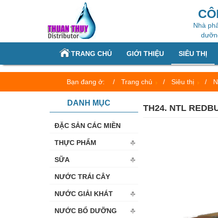
CÔ
Nhà phâ
dưỡng
TRANG CHỦ
GIỚI THIỆU
SIÊU THỊ
Bạn đang ở:
Trang chủ
Siêu thị
N
DANH MỤC
TH24. NTL REDB
ĐẶC SẢN CÁC MIỀN
THỰC PHẨM
SỮA
NƯỚC TRÁI CÂY
NƯỚC GIẢI KHÁT
NƯỚC BỔ DƯỠNG