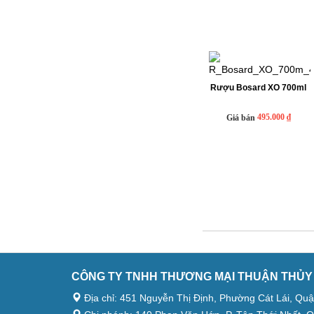
Rượu Bosard XO 700ml
495.000 ₫
Giá bán
CÔNG TY TNHH THƯƠNG MẠI THUẬN THỦY
Địa chỉ: 451 Nguyễn Thị Định, Phường Cát Lái, Quâ