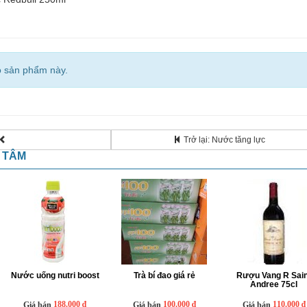
o sản phẩm này.
Trở lại: Nước tăng lực
N TÂM
Nước uống nutri boost
Trà bí đao giá rẻ
Rượu Vang R Sain
Andree 75cl
188.000 ₫
100.000 ₫
110.000 ₫
Giá bán
Giá bán
Giá bán