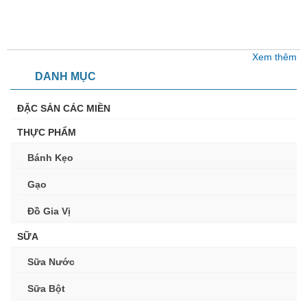
Xem thêm
DANH MỤC
ĐẶC SẢN CÁC MIỀN
THỰC PHẨM
Bánh Kẹo
Gạo
Đồ Gia Vị
SỮA
Sữa Nước
Sữa Bột