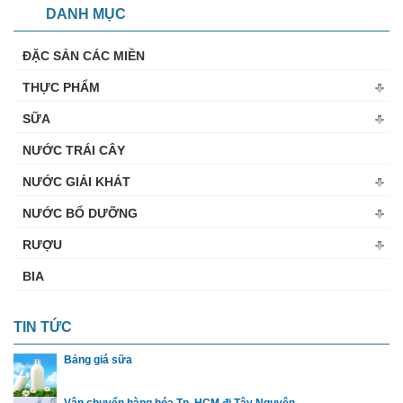
DANH MỤC
ĐẶC SẢN CÁC MIỀN
THỰC PHẨM
SỮA
NƯỚC TRÁI CÂY
NƯỚC GIẢI KHÁT
NƯỚC BỔ DƯỠNG
RƯỢU
BIA
TIN TỨC
Bảng giá sữa
Vận chuyển hàng hóa Tp. HCM đi Tây Nguyên