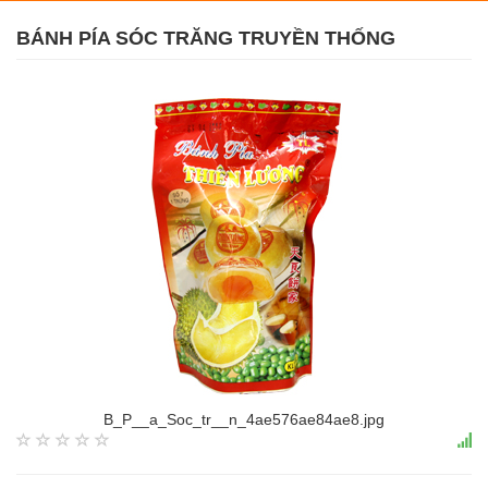
BÁNH PÍA SÓC TRĂNG TRUYỀN THỐNG
B_P__a_Soc_tr__n_4ae576ae84ae8.jpg