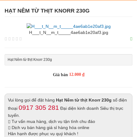
HẠT NÊM TỪ THỊT KNORR 230G
H___t_N__m_t_____4ae6ab1e20af3.jpg
Hạt Nêm từ thịt Knorr 230g
12.000 ₫
Giá bán
Vui lòng gọi để đặt hàng
Hạt Nêm từ thịt Knorr 230g
số điện
0917 305 281
thoại
Đại diện kinh doanh Siêu thị trực
tuyến.
Tư vấn mua hàng, dịch vụ tận tình chu đáo
Dịch vụ bán hàng giá sỉ hàng hóa online
Hân hạnh được phục vụ quý khách !