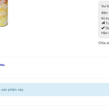
Vui 
điện
thị t
Tư
Dị
Hân 
Chia sẽ
160gr
o sản phẩm này.