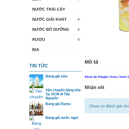
NƯỚC TRÁI CÂY
NƯỚC GIẢI KHÁT
NƯỚC BỔ DƯỠNG
RƯỢU
BIA
Mô tả
TIN TỨC
Bảng giá sữa
Khoai tây Pringles Cheesy Cheese 
Nhận xét
Vận chuyển hàng hóa
Tp. HCM đi Tây
Nguyên
Bảng giá Rượu
Chưa có đánh giá ch
Bảng giá nước ngọt