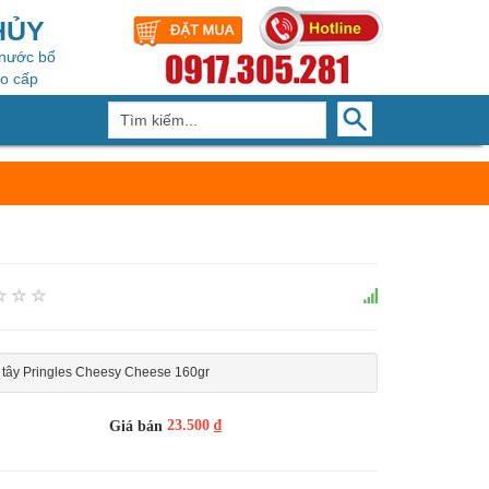
HỦY
 nước bổ
ao cấp
 tây Pringles Cheesy Cheese 160gr
23.500 ₫
Giá bán