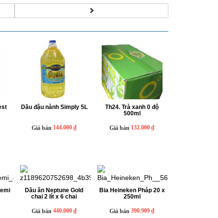
est
Dầu đậu nành Simply 5L
Th24. Trà xanh 0 độ
500ml
144.000 ₫
132.000 ₫
Giá bán
Giá bán
emi
Dầu ăn Neptune Gold
Bia Heineken Pháp 20 x
chai 2 lít x 6 chai
250ml
440.000 ₫
390.909 ₫
Giá bán
Giá bán