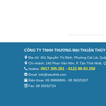
CÔNG TY TNHH THƯƠNG MẠI THUẬN THỦY
Địa chỉ: 451 Nguyễn Thị Định, Phường Cát Lái, Quâ
Chi nhánh: 140 Phan Văn Hớn, P. Tân Thới Nhất, Q
0917.305.281 - 0122.99.63.258
Hotline:
Email: info@sieuthitt.com
Điện thoại: 08 38868806 - 08 36025267
Fax: 08 35592724