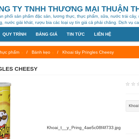
NG TY TNHH THƯƠNG MẠI THUẬN T
n phối sản phẩm đặc sản, lương thực, thực phẩm, sữa, nước trái cây,
, nước giải khát, rượu bia các loại uy tín giá cả phải chăng. Dịch vụ c
QUY TRÌNH
BẢNG GIÁ
TIN TỨC
LIÊN HỆ
hực phẩm
Bánh kẹo
Khoai tây Pringles Cheesy
GLES CHEESY
Khoai
Khoai_t__y_Pring_4ae5c08f4f733.jpg