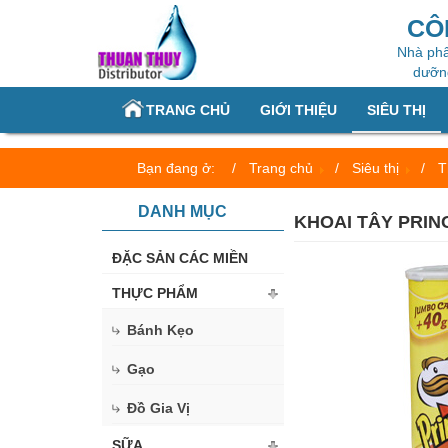
CÔ
Nhà phâ
dưỡng
TRANG CHỦ
GIỚI THIỆU
SIÊU THỊ
Bạn đang ở:
Trang chủ
Siêu thị
T
DANH MỤC
KHOAI TÂY PRIN
ĐẶC SẢN CÁC MIỀN
THỰC PHẨM
Bánh Kẹo
Gạo
Đồ Gia Vị
SỮA