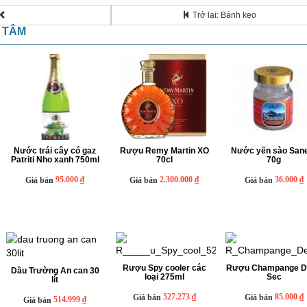
Trở lại: Bánh kẹo
N TÂM
Nước trái cây có gaz
Rượu Remy Martin XO
Nước yến sào San
Patriti Nho xanh 750ml
70cl
70g
95.000 ₫
2.300.000 ₫
36.000 ₫
Giá bán
Giá bán
Giá bán
Rượu Spy cooler các
Rượu Champange D
Dầu Trường An can 30
loại 275ml
Sec
lít
527.273 ₫
85.000 ₫
Giá bán
Giá bán
514.999 ₫
Giá bán