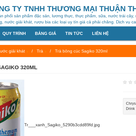
NG TY TNHH THƯƠNG MẠI THUẬN T
n phối sản phẩm đặc sản, lương thực, thực phẩm, sữa, nước trái cây,
, nước giải khát, rượu bia các loại uy tín giá cả phải chăng. Dịch vụ c
QUY TRÌNH
BẢNG GIÁ
TIN TỨC
LIÊN HỆ
ước giải khát
Trà
Trà bông cúc Sagiko 320ml
SAGIKO 320ML
Chrys
Drink
Tr___xanh_Sagiko_5290b3cdd89fd.jpg