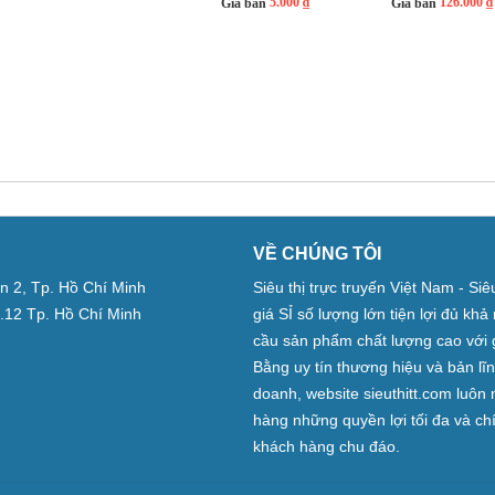
5.000 ₫
126.000 ₫
Giá bán
Giá bán
VỀ CHÚNG TÔI
̣n 2, Tp. Hồ Chí Minh
Siêu thị trực truyến Việt Nam - Si
.12 Tp. Hồ Chí Minh
giá SỈ số lượng lớn tiện lợi đủ kh
cầu sản phẩm chất lượng cao với 
Bằng uy tín thương hiệu và bản lĩ
doanh, website sieuthitt.com luô
hàng những quyền lợi tối đa và c
khách hàng chu đáo.