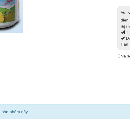
Vui 
điện
thị t
Tư
Dị
Hân 
Chia sẽ
o sản phẩm này.