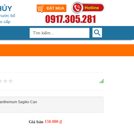
HỦY
 nước bổ
ao cấp
anthemum Sagiko Can
150.000 ₫
Giá bán