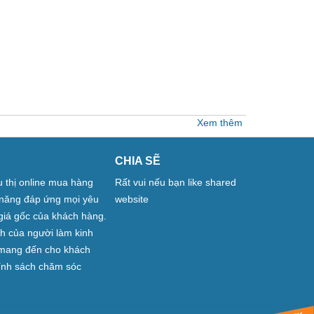
Xem thêm
CHIA SẼ
êu thị online mua hàng
Rất vui nếu bạn like shared
ả năng đáp ứng mọi yêu
website
giá gốc của khách hàng.
nh của người làm kinh
n mang đến cho khách
hính sách chăm sóc