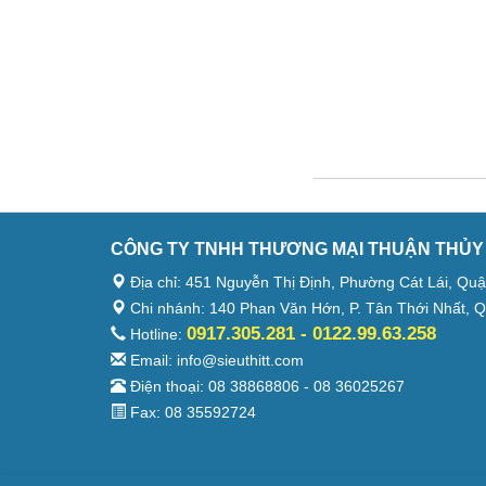
CÔNG TY TNHH THƯƠNG MẠI THUẬN THỦY
Địa chỉ: 451 Nguyễn Thị Định, Phường Cát Lái, Quâ
Chi nhánh: 140 Phan Văn Hớn, P. Tân Thới Nhất, Q
0917.305.281 - 0122.99.63.258
Hotline:
Email: info@sieuthitt.com
Điện thoại: 08 38868806 - 08 36025267
Fax: 08 35592724