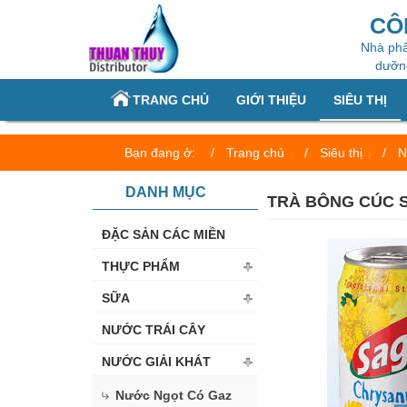
CÔ
Nhà phâ
dưỡng
TRANG CHỦ
GIỚI THIỆU
SIÊU THỊ
Bạn đang ở:
Trang chủ
Siêu thị
N
DANH MỤC
TRÀ BÔNG CÚC 
ĐẶC SẢN CÁC MIỀN
THỰC PHẨM
SỮA
NƯỚC TRÁI CÂY
NƯỚC GIẢI KHÁT
Nước Ngọt Có Gaz