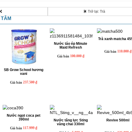
Trở lại: Trà
N TÂM
Trà xanh matcha 45
Nước táo ép Minute
Maid Refresh
110.000 ₫
Giá bán
100.000 ₫
Giá bán
SB Grow School h­ương
vani
237.500 ₫
Giá bán
Nước ngọt coca pet
390ml
Nước tăng lực Sting
Revive 500ml
vàng chai 330ml
117.999 ₫
Giá bán