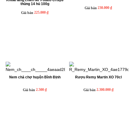
Khoai lang chiên Mr Potato Crisps
thùng 14 hủ 100g
230.000 ₫
Giá bán
225.000 ₫
Giá bán
Nem chả chợ huyện Bình Định
Rượu Remy Martin XO 70cl
2.500 ₫
2.300.000 ₫
Giá bán
Giá bán