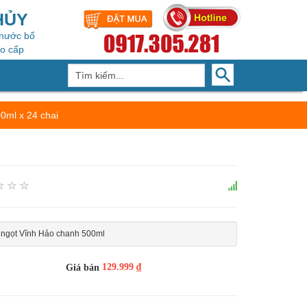
HỦY
 nước bổ
ao cấp
0ml x 24 chai
ngọt Vĩnh Hảo chanh 500ml
129.999 ₫
Giá bán