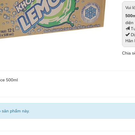
Vui 
500m
diện 
Tư
Dị
Hân 
Chia sẽ
ice 500ml
o sản phẩm này.