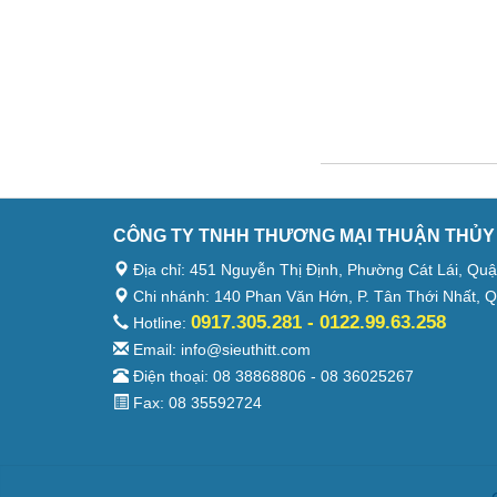
CÔNG TY TNHH THƯƠNG MẠI THUẬN THỦY
Địa chỉ: 451 Nguyễn Thị Định, Phường Cát Lái, Quâ
Chi nhánh: 140 Phan Văn Hớn, P. Tân Thới Nhất, Q
0917.305.281 - 0122.99.63.258
Hotline:
Email: info@sieuthitt.com
Điện thoại: 08 38868806 - 08 36025267
Fax: 08 35592724