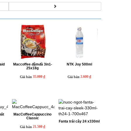
aid
Maccoffee đậmđà 3in1-
NTK Joy 500ml
25x18g
35.000 ₫
2.600 ₫
Giá bán
Giá bán
hất
MacCoffeeCappuccino
Classic
Fanta trái cây 24 x330ml
21.500 ₫
Giá bán