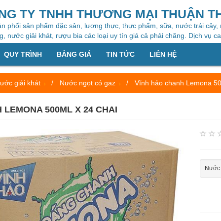
NG TY TNHH THƯƠNG MẠI THUẬN T
n phối sản phẩm đặc sản, lương thực, thực phẩm, sữa, nước trái cây,
, nước giải khát, rượu bia các loại uy tín giá cả phải chăng. Dịch vụ c
QUY TRÌNH
BẢNG GIÁ
TIN TỨC
LIÊN HỆ
ước giải khát
Nước ngọt có gaz
Vĩnh hảo chanh Lemona 50
 LEMONA 500ML X 24 CHAI
Nước 