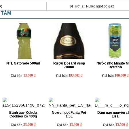
Trở lại: Nước ngọt có gaz
N TÂM
NTL Gatorade 500ml
Rượu Bosard vsop
Nước nho Minute M
700ml
Refresh
13.000 ₫
193.001 ₫
100.000 ₫
Giá bán
Giá bán
Giá bán
Bánh quy Kokola
Nước ngọt Fanta Pet
Dấm gạo nguyên c
Cookies xô 400g
1.5L
Lisa
33.000 ₫
13.900 ₫
15.500 ₫
Giá bán
Giá bán
Giá bán