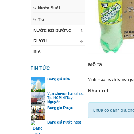
Nước Suối
Trà
NƯỚC BỔ DƯỠNG
RƯỢU
BIA
Mô tả
TIN TỨC
Vinh Hao fresh lemon ju
Bảng giá sữa
Nhận xét
Vận chuyển hàng hóa
Tp. HCM đi Tây
Nguyên
Bảng giá Rượu
Chưa có đánh giá ch
Bảng giá nước ngọt