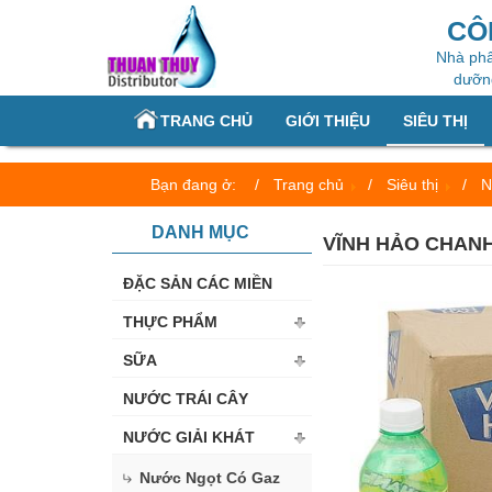
CÔ
Nhà phâ
dưỡng
TRANG CHỦ
GIỚI THIỆU
SIÊU THỊ
Bạn đang ở:
Trang chủ
Siêu thị
N
DANH MỤC
VĨNH HẢO CHANH
ĐẶC SẢN CÁC MIỀN
THỰC PHẨM
SỮA
NƯỚC TRÁI CÂY
NƯỚC GIẢI KHÁT
Nước Ngọt Có Gaz