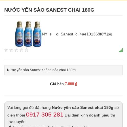
NƯỚC YẾN SÀO SANEST CHAI 180G
NY_s__o_Sanest_c_4ae191368f8ff.jpg
Nước yến sào Sanest Khánh hòa chai 180ml
7.000 ₫
Giá bán
Vui lòng gọi để đặt hàng
Nước yến sào Sanest chai 180g
số
0917 305 281
điện thoại
Đại diện kinh doanh Siêu thị
trực tuyến.