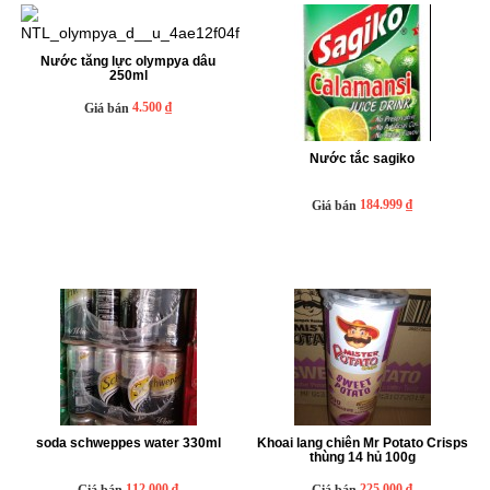
Nước tăng lực olympya dâu
250ml
4.500 ₫
Giá bán
Nước tắc sagiko
184.999 ₫
Giá bán
soda schweppes water 330ml
Khoai lang chiên Mr Potato Crisps
thùng 14 hủ 100g
112.000 ₫
225.000 ₫
Giá bán
Giá bán