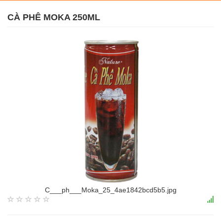
CÀ PHÊ MOKA 250ML
C___ph___Moka_25_4ae1842bcd5b5.jpg