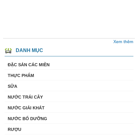
Xem thêm
DANH MỤC
ĐẶC SẢN CÁC MIỀN
THỰC PHẨM
SỮA
NƯỚC TRÁI CÂY
NƯỚC GIẢI KHÁT
NƯỚC BỔ DƯỠNG
RƯỢU